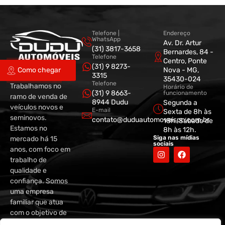
Telefone |
Endereço
WhatsApp
Av. Dr. Artur
(31) 3817-3658
Bernardes, 84 -
Telefone
Centro, Ponte
(31) 9 8273-
Nova - MG,
Como chegar
3315
35430-024
Telefone
Trabalhamos no
Horário de
(31) 9 8663-
funcionamento
ramo de venda de
8944 Dudu
Segunda a
veículos novos e
E-mail
Sexta de 8h às
seminovos.
contato@duduautomoveispn.com.br
18h. Sábado de
Estamos no
8h às 12h.
Siga nas mídias
mercado há 15
sociais
anos, com foco em
trabalho de
qualidade e
confiança. Somos
uma empresa
familiar que atua
com o objetivo de
entregar os