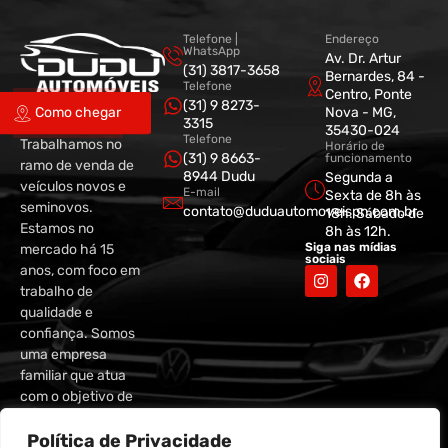
Telefone |
Endereço
WhatsApp
Av. Dr. Artur
(31) 3817-3658
Bernardes, 84 -
Telefone
Centro, Ponte
(31) 9 8273-
Nova - MG,
Como chegar
3315
35430-024
Telefone
Trabalhamos no
Horário de
(31) 9 8663-
funcionamento
ramo de venda de
8944 Dudu
Segunda a
veículos novos e
E-mail
Sexta de 8h às
seminovos.
contato@duduautomoveispn.com.br
18h. Sábado de
Estamos no
8h às 12h.
Siga nas mídias
mercado há 15
sociais
anos, com foco em
trabalho de
qualidade e
confiança. Somos
uma empresa
familiar que atua
com o objetivo de
entregar os
melhores veículos
Política de Privacidade